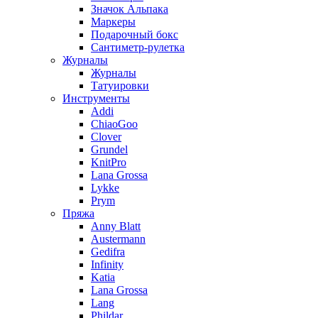
Значок Альпака
Маркеры
Подарочный бокс
Сантиметр-рулетка
Журналы
Журналы
Татуировки
Инструменты
Addi
ChiaoGoo
Clover
Grundel
KnitPro
Lana Grossa
Lykke
Prym
Пряжа
Anny Blatt
Austermann
Gedifra
Infinity
Katia
Lana Grossa
Lang
Phildar