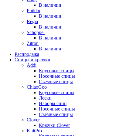
В наличии
Phildar
В наличии
Regia
В наличии
Schoppel
В наличии
Zitron
В наличии
Распродажа
Спицы и крючки
Addi
Круговые спицы
Носочные спицы
Съемные спицы
ChiaoGoo
Круговые спицы
Лески
Наборы спиц
Носочные спицы
Съемные спицы
Clover
Крючки Clover
KnitPro